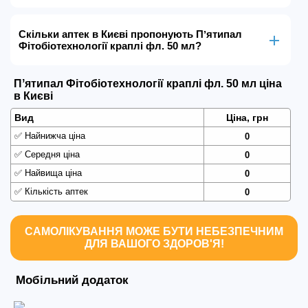
Скільки аптек в Києві пропонують Пʼятипал
Фітобіотехнології краплі фл. 50 мл?
Пʼятипал Фітобіотехнології краплі фл. 50 мл ціна
в Києві
Вид
Ціна, грн
✅
Найнижча ціна
0
✅
Середня ціна
0
✅
Найвища ціна
0
✅
Кількість аптек
0
САМОЛІКУВАННЯ МОЖЕ БУТИ НЕБЕЗПЕЧНИМ
ДЛЯ ВАШОГО ЗДОРОВ'Я!
Мобільний додаток