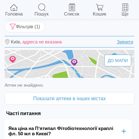
Пʼятипал Фітобіотехнології краплі фл. 50 мл
Головна
Пошук
Список
Кошик
Ще
Фільтрів (1)
Київ,
адреса не вказана
Змінити
ДО МАПИ
Аптек не знайдено.
Показати аптеки в інших містах
Часті питання
Яка ціна на Пʼятипал Фітобіотехнології краплі
фл. 50 мл в Києві?