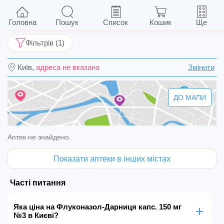
Флуконазол-Дарниця капс. 150 мг №3
Головна
Пошук
Список
Кошик
Ще
Фільтрів (1)
Київ,
адреса не вказана
Змінити
ДО МАПИ
Аптек не знайдено.
Показати аптеки в інших містах
Часті питання
Яка ціна на Флуконазол-Дарниця капс. 150 мг
№3 в Києві?