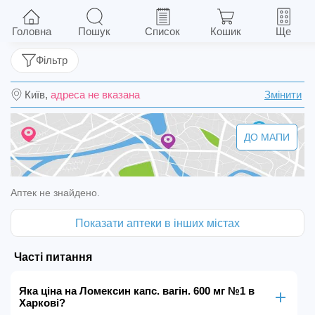
Ломексин капс. вагін. 600 мг №1
Головна
Пошук
Список
Кошик
Ще
Фільтр
Київ,
адреса не вказана
Змінити
ДО МАПИ
Аптек не знайдено.
Показати аптеки в інших містах
Часті питання
Яка ціна на Ломексин капс. вагін. 600 мг №1 в
Харкові?