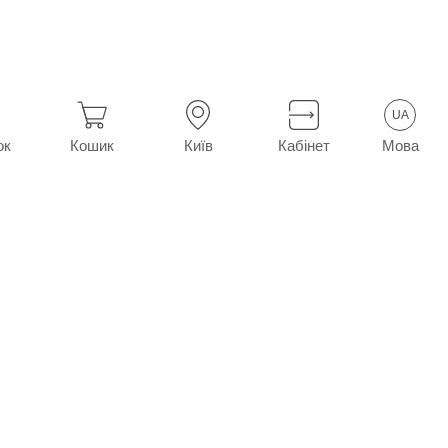
л №10
UA
Мова
ок
Кошик
Київ
Кабінет