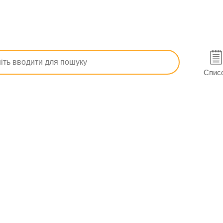
вий кровообіг
Нейроксон розчин для ін. 500 мг/4 мл амп. 4 м
. 4 мл №10 в Умані
Спис