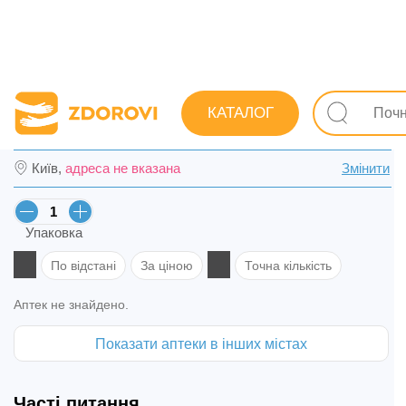
Пошук ліків
Ліки
Неврологічні
Покращують мозко
КАТАЛОГ
Нейроксон розчин для ін. 500 мг/4 мл амп
Київ,
адреса не вказана
Змінити
Упаковка
По відстані
За ціною
Точна кількість
Аптек не знайдено.
Показати аптеки в інших містах
Часті питання