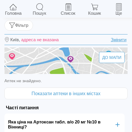
Артоксан табл. в/о 20 мг №10
Головна
Пошук
Список
Кошик
Ще
Фільтр
Київ,
адреса не вказана
Змінити
ДО МАПИ
Аптек не знайдено.
Показати аптеки в інших містах
Часті питання
Яка ціна на Артоксан табл. в/о 20 мг №10 в
Вінниці?