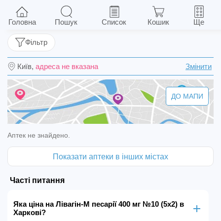
Лівагін-М песарії 400 мг №10 (5х2)
Головна
Пошук
Список
Кошик
Ще
Фільтр
Київ,
адреса не вказана
Змінити
ДО МАПИ
Аптек не знайдено.
Показати аптеки в інших містах
Часті питання
Яка ціна на Лівагін-М песарії 400 мг №10 (5х2) в
Харкові?