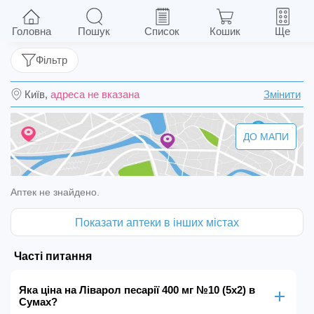
Ліварол песарії 400 мг №10 (5х2)
Головна
Пошук
Список
Кошик
Ще
Фільтр
Київ,
адреса не вказана
Змінити
ДО МАПИ
Аптек не знайдено.
Показати аптеки в інших містах
Часті питання
Яка ціна на Ліварол песарії 400 мг №10 (5х2) в
Сумах?