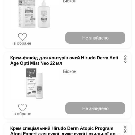
Біокон
Не знайдено
в обране
Крем-флюїд для контурів очей Hirudo Derm Anti
Age Opti Mist Neo 22 мл
Біокон
Не знайдено
в обране
Крем спеціальний Hirudo Derm Atopic Program
Аtopi Expert для сухої, дуже сухої і схильної до