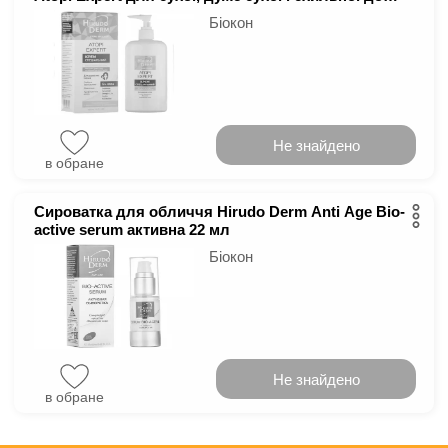
атопії шкіри 400 мл
Біокон
Не знайдено
в обране
Сироватка для обличчя Hirudo Derm Anti Age Bio-
active serum активна 22 мл
Біокон
Не знайдено
в обране