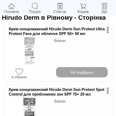
11
у м.
Рівне
Фільтри
Головна
Пошук
Список
Кошик
Ще
Hirudo Derm в Рівному
- Сторінка
Крем сонцезахисний Hirudo Derm Sun Protect Ultra
Protect Face для обличчя SPF 50+ 50 мл
Біокон
Не знайдено
в обране
Крем сонцезахисний Hirudo Derm Sun Protect Spot
Control для проблемних зон SPF 75+ 25 мл
Біокон