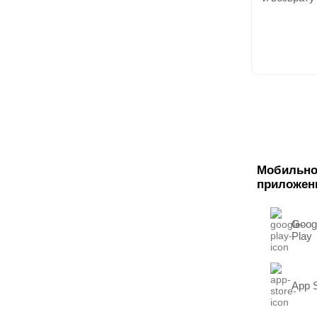
Мобильно
приложен
Goog
Play
App 