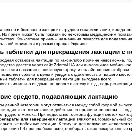
авильно и безопасно завершить грудное вскармливание, иногда 
. Их прием может быть показан по некоторым медицинским показа
льствах. Конкретные причины назначения лекарств для подавления 
альной стоимости в разных городах Украины.
ь таблетки для прекращения лактации с 
родная остановка лактации по какой-либо причине невозможна, п
редство удастся через сайт Zdorovi.UA или аналогичное мобильно
но ввести название в поисковую строку, и онлайн-сервис отобразит
 позволяет сравнить цены и увидеть отдаленность от вашего местоп
ные таблетки для прекращения лактации выгоднее всего.
овать их можно из дома, по дороге в аптеку и т. д., ведь регистр
вие средств, подавляющих лактацию
ы данной категории могут отличаться между собой формой выпус
ски один и тот же механизм действия на организм женщины — пода
е грудного молока. При недостатке гормона функции клеток-лактоц
репараты для завершения лактации
влияют на гормональный фо
серьезные побочные реакции. К тому же для получения желаемого
вершение ГВ прошло безопасно, подбирать такие лекарственные с