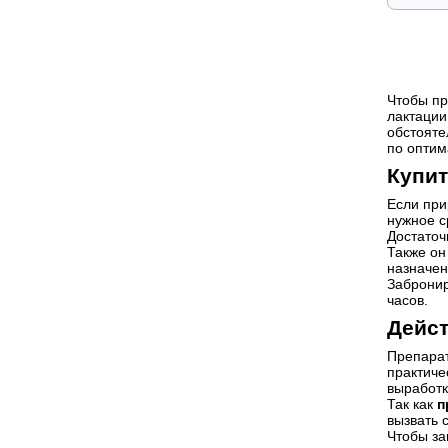
Чтобы пр
лактации
обстояте
по оптим
Купит
Если при
нужное с
Достаточ
Также он
назначен
Забронир
часов.
Дейст
Препарат
практиче
выработк
Так как
п
вызвать 
Чтобы за