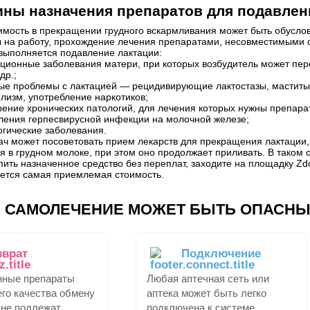
ны назначения препаратов для подавлен
мость в прекращении грудного вскармливания может быть обусло
на работу, прохождение лечения препаратами, несовместимыми с 
выполняется подавление лактации:
ционные заболевания матери, при которых возбудитель может пере
др.;
ые проблемы с лактацией — рецидивирующие лактостазы, маститы 
олизм, употребление наркотиков;
рение хронических патологий, для лечения которых нужны препара
ления герпесвирусной инфекции на молочной железе;
огические заболевания.
ач может посоветовать прием лекарств для прекращения лактации,
я в грудном молоке, при этом оно продолжает приливать. В таком 
пить назначенное средство без переплат, заходите на площадку Zdo
ется самая приемлемая стоимость.
САМОЛЕЧЕНИЕ МОЖЕТ БЫТЬ ОПАСНЫ
зврат
Подключение
нные препараты
Любая аптечная сеть или
го качества обмену
аптека может быть легко
 не подлежат.
подключена к системе