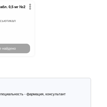
абл. 0,5 мг №2
сьютикал
е найдено
пециальность - фармация, консультант