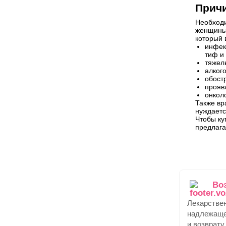
Причи
Необходи
женщины 
который 
инфек
тиф и 
тяжел
алког
обост
прояв
онкол
Также вр
нуждаетс
Чтобы ку
предлага
Во
Лекарстве
надлежаще
и возврату