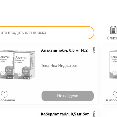
тв
Лекарства
Гинекологические
Подавляющие лак
ты подавляющие лактацию
Спис
Алактин табл. 0,5 мг №2
Тева Чех Индастриз
Не найдено
збранное
в изб
Каберлат табл. 0,5 мг бут.