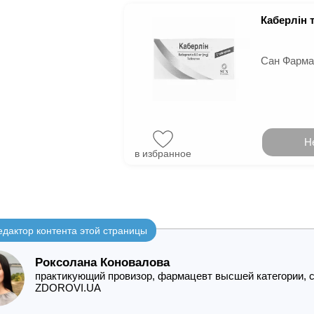
Каберлін т
Сан Фарма
Н
в избранное
едактор контента этой страницы
Роксолана Коновалова
практикующий провизор, фармацевт высшей категории, с
ZDOROVI.UA