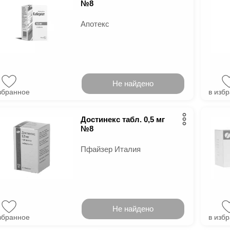
№8
Апотекс
Не найдено
збранное
в изб
Достинекс табл. 0,5 мг
№8
Пфайзер Италия
Не найдено
збранное
в изб