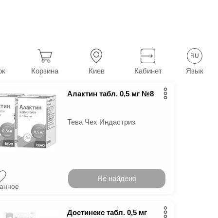
тацию
7
в г.
Киев
RU
Язык
ок
Корзина
Киев
Кабинет
Алактин табл. 0,5 мг №8
Тева Чех Индастриз
Не найдено
ранное
Достинекс табл. 0,5 мг