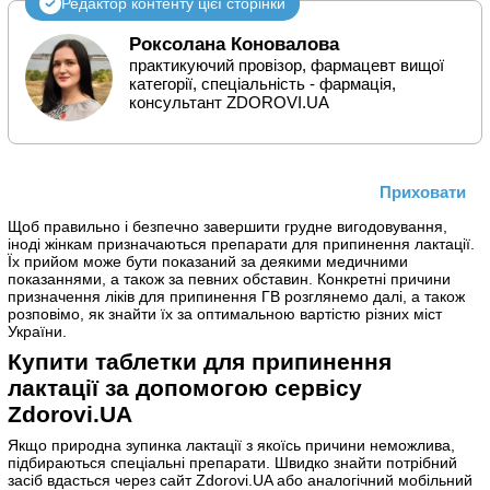
Редактор контенту цієї сторінки
Роксолана Коновалова
практикуючий провізор, фармацевт вищої
категорії, спеціальність - фармація,
консультант ZDOROVI.UA
Приховати
Щоб правильно і безпечно завершити грудне вигодовування,
іноді жінкам призначаються препарати для припинення лактації.
Їх прийом може бути показаний за деякими медичними
показаннями, а також за певних обставин. Конкретні причини
призначення ліків для припинення ГВ розглянемо далі, а також
розповімо, як знайти їх за оптимальною вартістю різних міст
України.
Купити таблетки для припинення
лактації за допомогою сервісу
Zdorovi.UA
Якщо природна зупинка лактації з якоїсь причини неможлива,
підбираються спеціальні препарати. Швидко знайти потрібний
засіб вдасться через сайт Zdorovi.UA або аналогічний мобільний