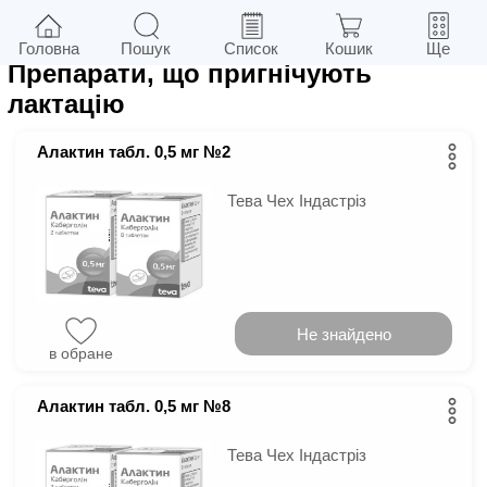
7
у м.
Київ
Фільтри
Головна
Пошук
Список
Кошик
Ще
Препарати, що пригнічують
лактацію
Алактин табл. 0,5 мг №2
Тева Чех Індастріз
Не знайдено
в обране
Алактин табл. 0,5 мг №8
Тева Чех Індастріз