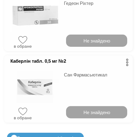
Гедеон Ріхтер
Не знайдено
в обране
Каберлін табл. 0,5 мг №2
Сан Фармасьютикал
Не знайдено
в обране