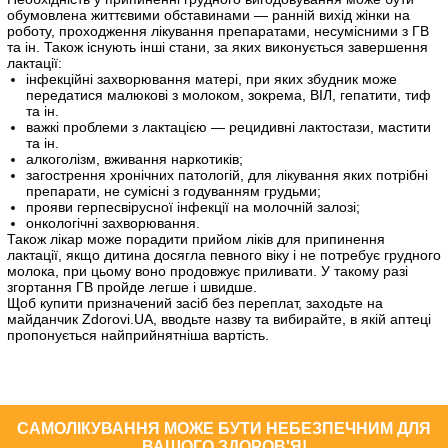
обумовлена життєвими обставинами — ранній вихід жінки на
роботу, проходження лікування препаратами, несумісними з ГВ
та ін. Також існують інші стани, за яких виконується завершення
лактації:
інфекційні захворювання матері, при яких збудник може
передатися малюкові з молоком, зокрема, ВІЛ, гепатити, тиф
та ін.
важкі проблеми з лактацією — рецидивні лактостази, мастити
та ін.
алкоголізм, вживання наркотиків;
загострення хронічних патологій, для лікування яких потрібні
препарати, не сумісні з годуванням грудьми;
прояви герпесвірусної інфекції на молочній залозі;
онкологічні захворювання.
Також лікар може порадити прийом ліків для припинення
лактації, якщо дитина досягла певного віку і не потребує грудного
молока, при цьому воно продовжує приливати. У такому разі
згортання ГВ пройде легше і швидше.
Щоб купити призначений засіб без переплат, заходьте на
майданчик Zdorovi.UA, вводьте назву та вибирайте, в якій аптеці
пропонується найприйнятніша вартість.
САМОЛІКУВАННЯ МОЖЕ БУТИ НЕБЕЗПЕЧНИМ ДЛЯ
ВАШОГО ЗДОРОВ'Я!