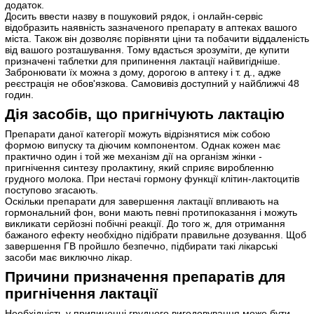
додаток.
Досить ввести назву в пошуковий рядок, і онлайн-сервіс
відобразить наявність зазначеного препарату в аптеках вашого
міста. Також він дозволяє порівняти ціни та побачити віддаленість
від вашого розташування. Тому вдасться зрозуміти, де купити
призначені таблетки для припинення лактації найвигідніше.
Забронювати їх можна з дому, дорогою в аптеку і т. д., адже
реєстрація не обов'язкова. Самовивіз доступний у найближчі 48
годин.
Дія засобів, що пригнічують лактацію
Препарати даної категорії можуть відрізнятися між собою
формою випуску та діючим компонентом. Однак кожен має
практично один і той же механізм дії на організм жінки -
пригнічення синтезу пролактину, який сприяє виробленню
грудного молока. При нестачі гормону функції клітин-лактоцитів
поступово згасають.
Оскільки препарати для завершення лактації впливають на
гормональний фон, вони мають певні протипоказання і можуть
викликати серйозні побічні реакції. До того ж, для отримання
бажаного ефекту необхідно підібрати правильне дозування. Щоб
завершення ГВ пройшло безпечно, підбирати такі лікарські
засоби має виключно лікар.
Причини призначення препаратів для
пригнічення лактації
Необхідність у припиненні грудного вигодовування може бути