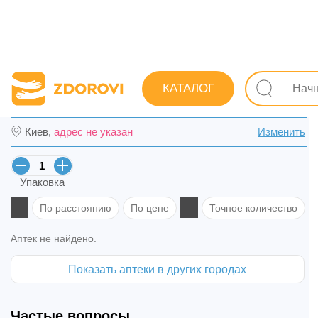
Поиск лекарств
Лекарства
Дерматологические
О
КАТАЛОГ
Паста Теймурова туба 25 г в Умани
Киев,
адрес не указан
Изменить
Упаковка
По расстоянию
По цене
Точное количество
Аптек не найдено.
Показать аптеки в других городах
Частые вопросы