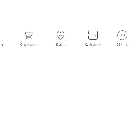
Паста Теймурова туба 25 г
RU
Язык
ок
Корзина
Киев
Кабинет