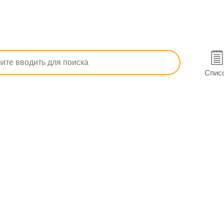
прелости, дерматит, пролежни
От повышенной потливости
Спис