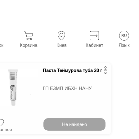
потливости
RU
2
в г.
Умань
урова
Язык
ок
Корзина
Киев
Кабинет
Паста Теймурова туба 20 г
ГП ЕЗМП ИБХН НАНУ
Не найдено
ранное