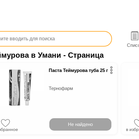
тв
Лекарства
Дерматологические
От повышенной 
тей и кожи
Опрелости, дерматит, пролежни
Паста Тейм
Спис
ймурова в Умани
- Страница
Паста Теймурова туба 25 г
Тернофарм
Не найдено
збранное
в изб