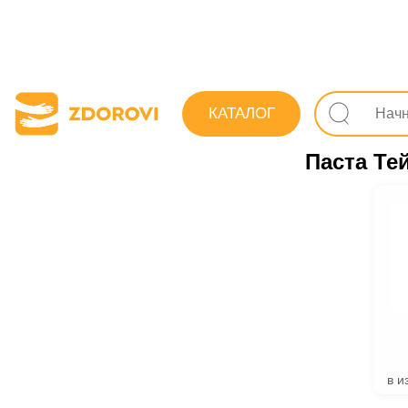
Поиск лекарс
КАТАЛОГ
От грибка ног
Паста Те
в и