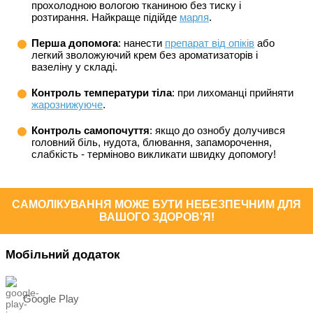
прохолодною вологою тканиною без тиску і
розтирання. Найкраще підійде
марля
.
Перша допомога
: нанести
препарат від опіків
або
легкий зволожуючий крем без ароматизаторів і
вазеліну у складі.
Контроль температури тіла
: при лихоманці прийняти
жарознижуюче
.
Контроль самопочуття
: якщо до ознобу долучився
головний біль, нудота, блювання, запаморочення,
слабкість - терміново викликати швидку допомогу!
САМОЛІКУВАННЯ МОЖЕ БУТИ НЕБЕЗПЕЧНИМ ДЛЯ
ВАШОГО ЗДОРОВ'Я!
Мобільний додаток
Google Play