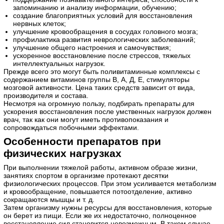
запоминанию и анализу информации, обучению;
создание благоприятных условий для восстановления
нервных клеток;
улучшение кровообращения в сосудах головного мозга;
профилактика развития неврологических заболеваний;
улучшение общего настроения и самочувствия;
ускоренное восстановление после стрессов, тяжелых
интеллектуальных нагрузок.
Прежде всего это могут быть поливитаминные комплексы с
содержанием витаминов группы В, А, Д, Е, стимуляторы
мозговой активности. Цена таких средств зависит от вида,
производителя и состава.
Несмотря на огромную пользу, подбирать препараты для
ускорения восстановления после умственных нагрузок должен
врач, так как они могут иметь противопоказания и
сопровождаться побочными эффектами.
Особенности препаратов при
физических нагрузках
При выполнении тяжелой работы, активном образе жизни,
занятиях спортом в организме протекают десятки
физиологических процессов. При этом усиливается метаболизм
и кровообращение, повышается потоотделение, активно
сокращаются мышцы и т. д.
Затем организму нужны ресурсы для восстановления, которые
он берет из пищи. Если же их недостаточно, полноценное
восстановление сил становится невозможным. В таком случае