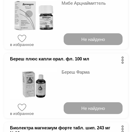
Мибе Арцнаймиттель
Не найдено
в избранное
Береш плюс капли орал. фл. 100 мл
Береш Фарма
Не найдено
в избранное
Биолектра магнезиум форте табл. шип. 243 мг