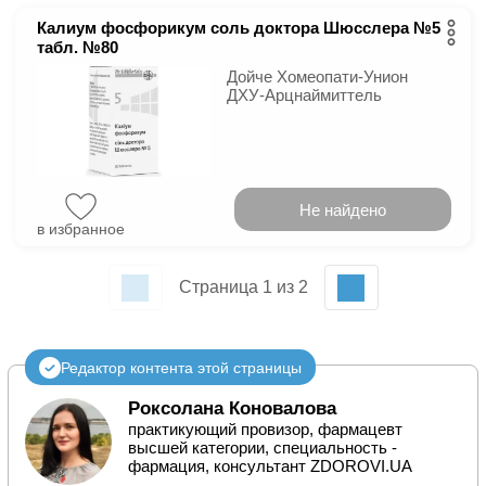
Калиум фосфорикум соль доктора Шюсслера №5
табл. №80
Дойче Хомеопати-Унион
ДХУ-Арцнаймиттель
Не найдено
в избранное
Страница 1 из 2
Редактор контента этой страницы
Роксолана Коновалова
практикующий провизор, фармацевт
высшей категории, специальность -
фармация, консультант ZDOROVI.UA