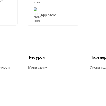
App Store
Ресурси
Партне
йності
Мапа сайту
Умови пі