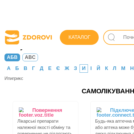
Пошук ліків
Пошук ліків за назвою
КАТАЛОГ
Пошук ліків за назвою
- «И»
АБВ
ABC
А
Б
В
Г
Д
Е
Є
Ж
З
И
І
Й
К
Л
М
Н
Ипигрикс
САМОЛІКУВАНН
Повернення
Підключ
Лікарські препарати
Будь-яка аптечна
належної якості обміну та
або аптека може б
поверненню не підлягають.
легко підключена 