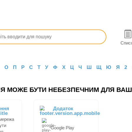
Спис
О
П
Р
С
Т
У
Ф
Х
Ц
Ч
Ш
Щ
Ю
Я
2
Я МОЖЕ БУТИ НЕБЕЗПЕЧНИМ ДЛЯ ВАШ
ення
Додаток
 мережа
ути
Google Play
до