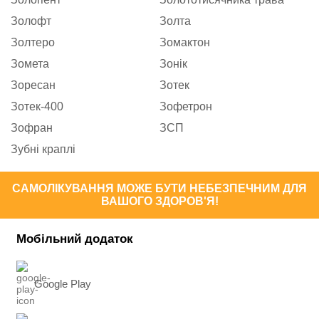
Золофт
Золта
Золтеро
Зомактон
Зомета
Зонік
Зоресан
Зотек
Зотек-400
Зофетрон
Зофран
ЗСП
Зубні краплі
САМОЛІКУВАННЯ МОЖЕ БУТИ НЕБЕЗПЕЧНИМ ДЛЯ
ВАШОГО ЗДОРОВ'Я!
Мобільний додаток
Google Play