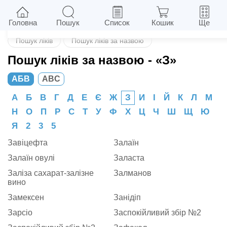
Назад
Головна
Пошук
Список
Кошик
Ще
Пошук ліків
Пошук ліків за назвою
Пошук ліків за назвою
- «З»
АБВ
ABC
А
Б
В
Г
Д
Е
Є
Ж
З
И
І
Й
К
Л
М
Н
О
П
Р
С
Т
У
Ф
Х
Ц
Ч
Ш
Щ
Ю
Я
2
3
5
Завіцефта
Залаїн
Залаїн овулі
Заласта
Заліза сахарат-залізне
Залманов
вино
Замексен
Занідіп
Зарсіо
Заспокійливий збір №2