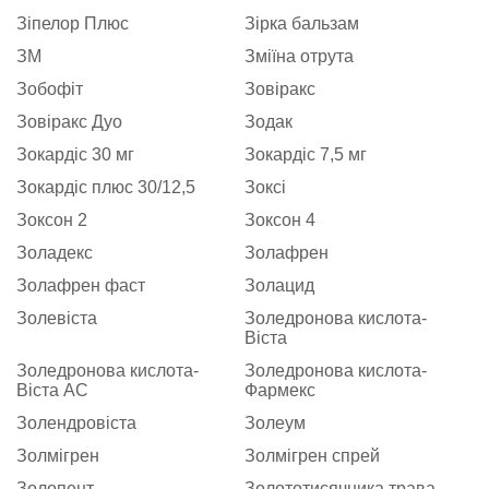
Зіпелор Плюс
Зірка бальзам
ЗМ
Зміїна отрута
Зобофіт
Зовіракс
Зовіракс Дуо
Зодак
Зокардіс 30 мг
Зокардіс 7,5 мг
Зокардіс плюс 30/12,5
Зоксі
Зоксон 2
Зоксон 4
Золадекс
Золафрен
Золафрен фаст
Золацид
Золевіста
Золедронова кислота-
Віста
Золедронова кислота-
Золедронова кислота-
Віста АС
Фармекс
Золендровіста
Золеум
Золмігрен
Золмігрен спрей
Золопент
Золототисячника трава