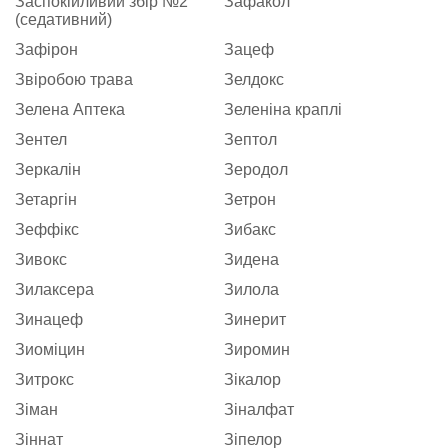
Заспокійливий збір №2
Зафакол
(седативний)
Зафірон
Зацеф
Звіробою трава
Зелдокс
Зелена Аптека
Зеленіна краплі
Зентел
Зептол
Зеркалін
Зеродол
Зетаргін
Зетрон
Зеффікс
Зибакс
Зивокс
Зидена
Зилаксера
Зилола
Зинацеф
Зинерит
Зиоміцин
Зиромин
Зитрокс
Зікалор
Зіман
Зіналфат
Зіннат
Зіпелор