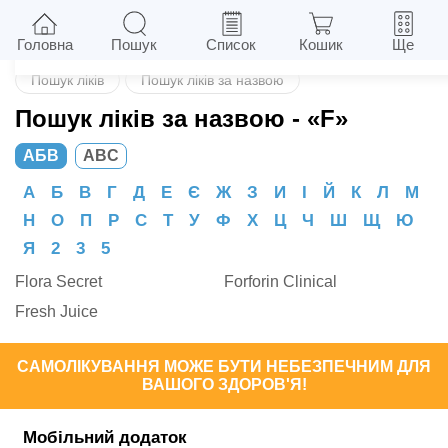
Назад
Головна
Пошук
Список
Кошик
Ще
Пошук ліків
Пошук ліків за назвою
Пошук ліків за назвою
- «F»
АБВ
ABC
А
Б
В
Г
Д
Е
Є
Ж
З
И
І
Й
К
Л
М
Н
О
П
Р
С
Т
У
Ф
Х
Ц
Ч
Ш
Щ
Ю
Я
2
3
5
Flora Secret
Forforin Clinical
Fresh Juice
САМОЛІКУВАННЯ МОЖЕ БУТИ НЕБЕЗПЕЧНИМ ДЛЯ
ВАШОГО ЗДОРОВ'Я!
Мобільний додаток