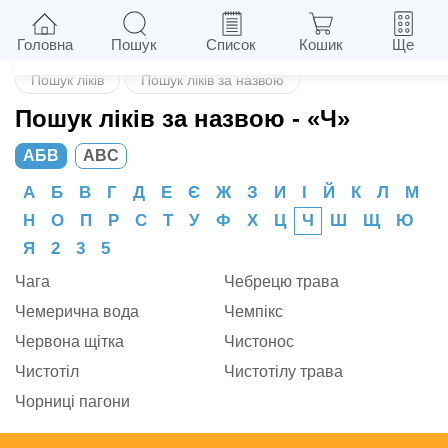
Назад
Головна
Пошук
Список
Кошик
Ще
Пошук ліків
Пошук ліків за назвою
Пошук ліків за назвою
- «Ч»
АБВ
ABC
А
Б
В
Г
Д
Е
Є
Ж
З
И
І
Й
К
Л
М
Н
О
П
Р
С
Т
У
Ф
Х
Ц
Ч
Ш
Щ
Ю
Я
2
3
5
Чага
Чебрецю трава
Чемерична вода
Чемпікс
Червона щітка
Чистонос
Чистотіл
Чистотілу трава
Чорниці пагони