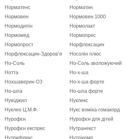
Норматенс
Норматин
Нормовен
Нормовен 1000
Нормодипін
Нормолакт
Нормомед
Нормопрес
Нормопрост
Норфлоксацин
Норфлоксацин-Здоровʼя
Носолін плюс
Но-Соль
Но-Соль зволожуючий
Нотта
Но-х-ша
Нохшаверин ОЗ
Но-х-ша форте
Но-шпа
Но-шпа форте
Нувіджил
Нуклекс
Нуклео Ц.М.Ф.
Нукс воміка-гомакорд
Нурофєн
Нурофєн для дітей
Нурофєн експрес
Нутранекст
Нутрифлекс
Нутрікомп