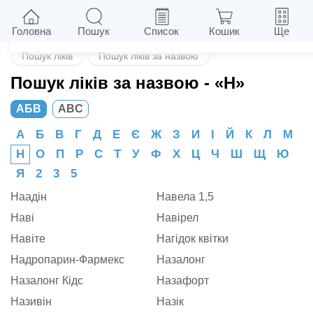
Назад
Головна
Пошук
Список
Кошик
Ще
Пошук ліків
Пошук ліків за назвою
Пошук ліків за назвою
- «Н»
АБВ
ABC
А
Б
В
Г
Д
Е
Є
Ж
З
И
І
Й
К
Л
М
Н
О
П
Р
С
Т
У
Ф
Х
Ц
Ч
Ш
Щ
Ю
Я
2
3
5
Наадін
Навела 1,5
Наві
Навірел
Навіте
Нагідок квітки
Надропарин-Фармекс
Назалонг
Назалонг Кідс
Назафорт
Називін
Назік