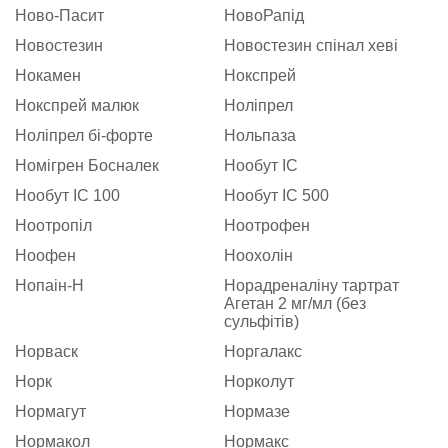
Ново-Пасит
НовоРапід
Новостезин
Новостезин спінал хеві
Нокамен
Нокспрей
Нокспрей малюк
Ноліпрел
Ноліпрел бі-форте
Нольпаза
Номігрен Босналек
Нообут ІС
Нообут ІС 100
Нообут ІС 500
Ноотропіл
Ноотрофен
Ноофен
Ноохолін
Нопаін-Н
Норадреналіну тартрат
Агетан 2 мг/мл (без
сульфітів)
Норваск
Норгалакс
Норк
Норколут
Нормагут
Нормазе
Нормакол
Нормакс