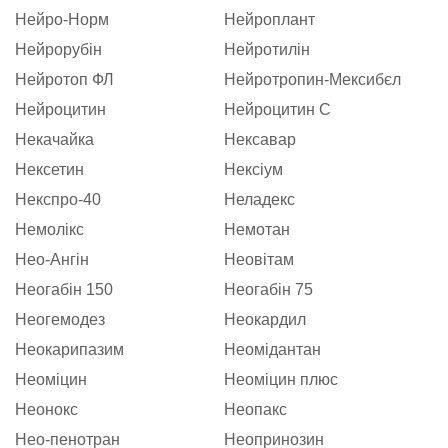
Нейро-Норм
Нейроплант
Нейрорубін
Нейротилін
Нейротоп ФЛ
Нейротропин-Мексибєл
Нейроцитин
Нейроцитин С
Некачайка
Нексавар
Нексетин
Нексіум
Некспро-40
Неладекс
Немолікс
Немотан
Нео-Ангін
Неовітам
Неогабін 150
Неогабін 75
Неогемодез
Неокардил
Неокарипазим
Неомідантан
Неоміцин
Неоміцин плюс
Неонокс
Неопакс
Нео-пенотран
Неопринозин