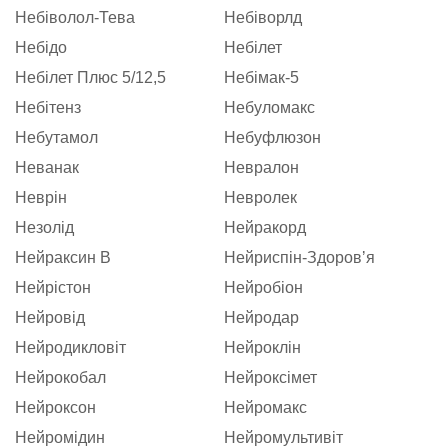
Небіволол-Тева
Небіворлд
Небідо
Небілет
Небілет Плюс 5/12,5
Небімак-5
Небітенз
Небуломакс
Небутамол
Небуфлюзон
Неванак
Невралон
Неврін
Невролек
Незолід
Нейракорд
Нейраксин В
Нейриспін-Здоровʼя
Нейрістон
Нейробіон
Нейровід
Нейродар
Нейродикловіт
Нейроклін
Нейрокобал
Нейроксімет
Нейроксон
Нейромакс
Нейромідин
Нейромультивіт