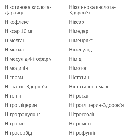
Нікотинова кислота-
Нікотинова кислота-
Дарниця
Здоровʼя
Нікофлекс
Ніксар
Ніксар 10 мг
Німедар
Німелган
Німенрикс
Німесил
Німесулід
Німесулід-Фітофарм
Німід
Німодипін
Німотоп
Ніспазм
Ністатин
Ністатин-Здоровʼя
Ністатинова мазь
Нітопін
Нітресан
Нітрогліцерин
Нітрогліцерин-Здоровʼя
Нітрогранулонг
Нітроксолін
Нітро-мік
Нітромінт
Нітросорбід
Нітрофунгін