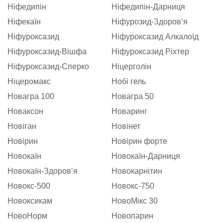
Ніфедипін
Ніфедипін-Дарниця
Ніфекаїн
Ніфурозид-Здоровʼя
Ніфуроксазид
Ніфуроксазид Алкалоїд
Ніфуроксазид-Вішфа
Ніфуроксазид Ріхтер
Ніфуроксазид-Сперко
Ніцерголін
Ніцеромакс
Нобі гель
Новагра 100
Новагра 50
Новаксон
Новаринг
Новіган
Новінет
Новірин
Новірин форте
Новокаїн
Новокаїн-Дарниця
Новокаїн-Здоровʼя
Новокарнітин
Новокс-500
Новокс-750
Новоксикам
НовоМікс 30
НовоНорм
Новопарин