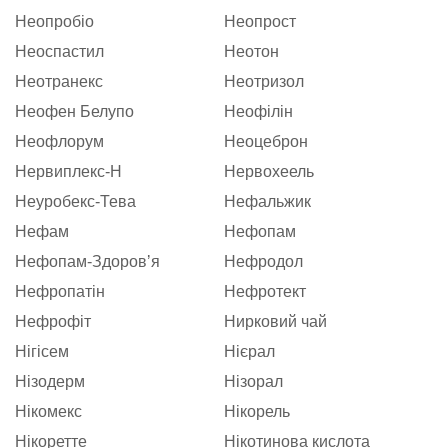
Неопробіо
Неопрост
Неоспастил
Неотон
Неотранекс
Неотризол
Неофен Белупо
Неофілін
Неофлорум
Неоцеброн
Нервиплекс-Н
Нервохеель
Неуробекс-Тева
Нефальжик
Нефам
Нефопам
Нефопам-Здоровʼя
Нефродол
Нефропатін
Нефротект
Нефрофіт
Нирковий чай
Нігісем
Нієрал
Нізодерм
Нізорал
Нікомекс
Нікорель
Нікоретте
Нікотинова кислота