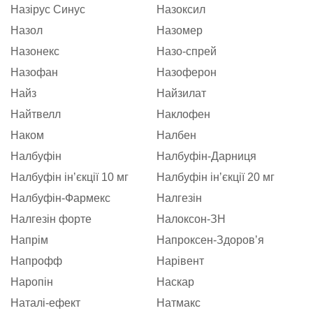
Назірус Синус
Назоксил
Назол
Назомер
Назонекс
Назо-спрей
Назофан
Назоферон
Найз
Найзилат
Найтвелл
Наклофен
Наком
Налбен
Налбуфін
Налбуфін-Дарниця
Налбуфін інʼєкції 10 мг
Налбуфін інʼєкції 20 мг
Налбуфін-Фармекс
Налгезін
Налгезін форте
Налоксон-ЗН
Напрім
Напроксен-Здоровʼя
Напрофф
Нарівент
Наропін
Наскар
Наталі-ефект
Натмакс