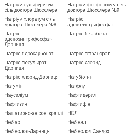
Натріум сульфурикум
Натріум фосфорикум сіль
сіль доктора Шюсслера
доктора Шюсслера №9
Натріум хлоратум сіль
Натрію
доктора Шюсслера №8
аденозинтрифосфат
Натрію
Натрію бікарбонат
аденозинтрифосфат-
Дарниця
Натрію гідрокарбонат
Натрію тетраборат
Натрію тіосульфат-
Натрію хлорид
Дарниця
Натрію хлорид-Дарниця
Натубіотин
Натумін
Натфлу
Наусиліум
Нафтидерил
Нафтизин
Нафтифін
Нашатирно-анісові краплі
НБЛ
Небіар
Небівал
Небіволол-Дарниця
Небіволол Сандоз